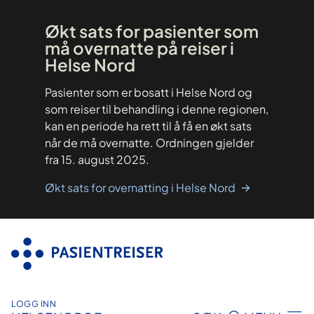
Hopp
til
innhold
Økt sats for pasienter som
må overnatte på reiser i
Helse Nord
Pasienter som er bosatt i Helse Nord og
som reiser til behandling i denne regionen,
kan en periode ha rett til å få en økt sats
når de må overnatte. Ordningen gjelder
fra 15. august 2025.
Økt sats for overnatting i Helse Nord
LOGG INN