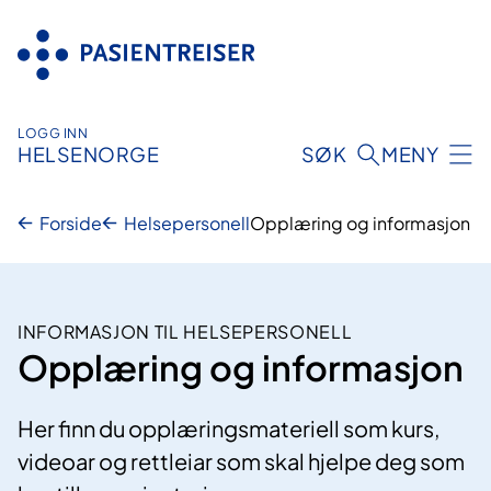
Hopp
til
innhold
LOGG INN
HELSENORGE
SØK
MENY
Forside
Helsepersonell
Opplæring og informasjon
INFORMASJON TIL HELSEPERSONELL
Opplæring og informasjon
Her finn du opplæringsmateriell som kurs,
videoar og rettleiar som skal hjelpe deg som