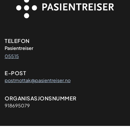
Kontaktinformasjon
TELEFON
Pasientreiser
05515
E-POST
postmottak@pasientreiser.no
Organisasjon
ORGANISASJONSNUMMER
918695079