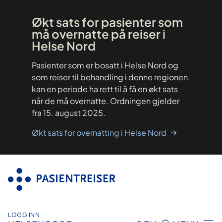
Hopp
til
innhold
Økt sats for pasienter som
må overnatte på reiser i
Helse Nord
Pasienter som er bosatt i Helse Nord og
som reiser til behandling i denne regionen,
kan en periode ha rett til å få en økt sats
når de må overnatte. Ordningen gjelder
fra 15. august 2025.
Økt sats for overnatting i Helse Nord
LOGG INN