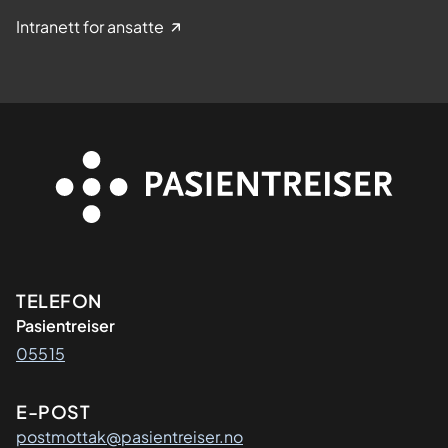
Intranett for ansatte
Kontaktinformasjon
TELEFON
Pasientreiser
05515
E-POST
postmottak@pasientreiser.no