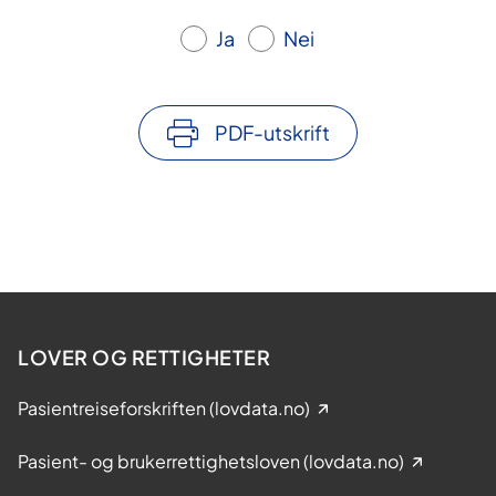
e
Ja
Nei
PDF-utskrift
LOVER OG RETTIGHETER
Pasientreiseforskriften (lovdata.no)
Pasient- og brukerrettighetsloven (lovdata.no)