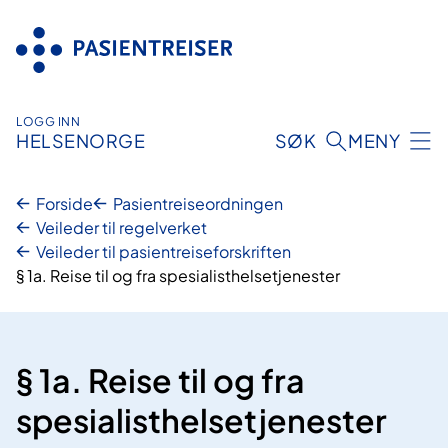
Hopp
til
innhold
LOGG INN
HELSENORGE
SØK
MENY
Forside
Pasientreiseordningen
Veileder til regelverket
Veileder til pasientreiseforskriften
§ 1a. Reise til og fra spesialisthelsetjenester
§ 1a. Reise til og fra
spesialisthelsetjenester