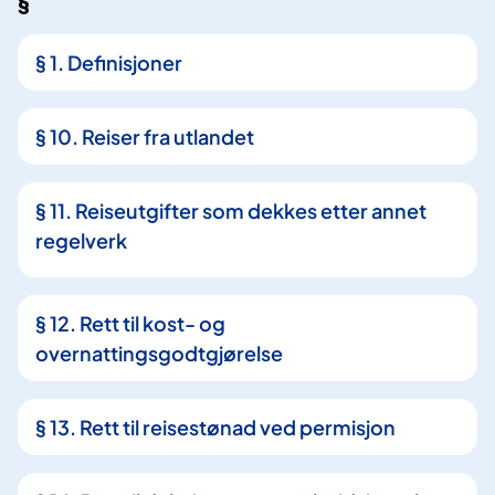
§
5
5
§ 1. Definisjoner
t
r
e
§ 10. Reiser fra utlandet
f
f
§ 11. Reiseutgifter som dekkes etter annet
regelverk
§ 12. Rett til kost- og
overnattingsgodtgjørelse
§ 13. Rett til reisestønad ved permisjon