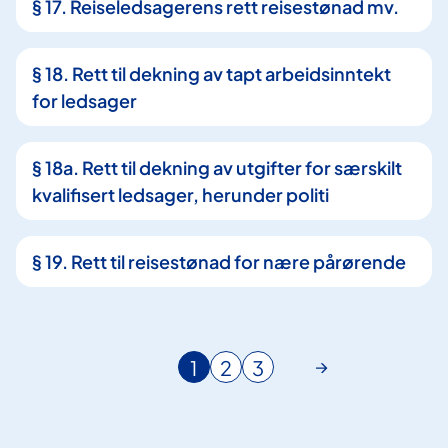
§ 17. Reiseledsagerens rett reisestønad mv.
§ 18. Rett til dekning av tapt arbeidsinntekt
for ledsager
§ 18a. Rett til dekning av utgifter for særskilt
kvalifisert ledsager, herunder politi
§ 19. Rett til reisestønad for nære pårørende
1
2
3
N
G
G
å
å
å
v
t
t
æ
i
i