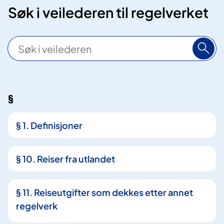
Søk i veilederen til regelverket
S
ø
k
§
5
5
§ 1. Definisjoner
t
r
e
§ 10. Reiser fra utlandet
f
f
§ 11. Reiseutgifter som dekkes etter annet
regelverk