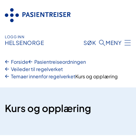
Hopp
til
innhold
LOGG INN
HELSENORGE
SØK
MENY
Forside
Pasientreiseordningen
Veileder til regelverket
Temaer innenfor regelverket
Kurs og opplæring
Kurs og opplæring