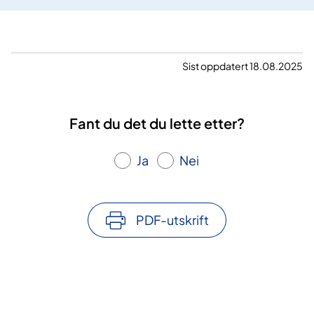
r
l
l
e
s
s
n
i
i
d
d
d
Sist oppdatert 18.08.2025
e
e
e
s
i
Fant du det du lette etter?
d
e
Ja
Nei
PDF-utskrift