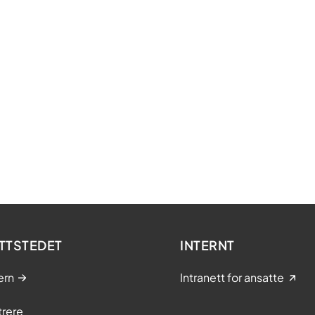
TTSTEDET
INTERNT
ern
Intranett for ansatte
trere