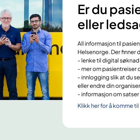
Er du pasi
eller leds
All informasjon til pasi
Helsenorge. Der finner d
- lenke til digital søkna
- mer om pasientreiser o
- innlogging slik at du se
eller endre din organiser
- informasjon om satse
Klikk her for å komme ti