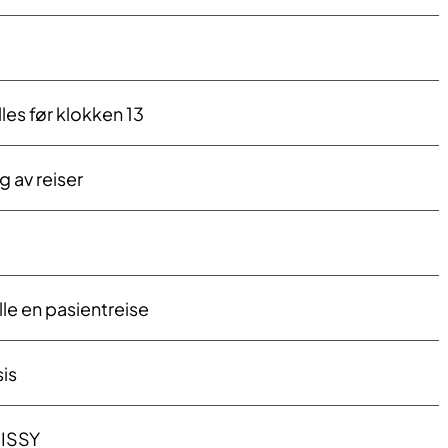
les før klokken 13
g av reiser
le en pasientreise
sis
NISSY