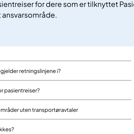
sientreiser for dere som er tilknyttet Pas
tt ansvarsområde.
gjelder retningslinjene i?
r pasientreiser?
 områder uten transportøravtaler
ekkes?