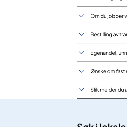
Om du jobber ve
Bestilling av t
Egenandel, unn
Ønske om fast 
Slik melder du 
Søk i lokale