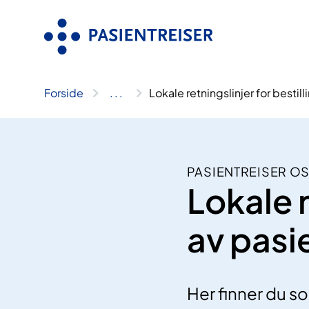
Hopp
til
innhold
Forside
..
.
Lokale retningslinjer for bestill
PASIENTREISER O
Lokale r
av pasi
Her finner du s