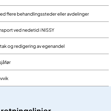
d flere behandlingssteder eller avdelinger
ransport ved nedetid i NISSY
tak og redigering av egenandel
sjåfør
avvik
 retningslinjer