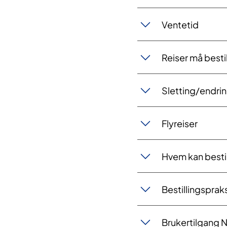
Ventetid
Reiser må bestil
Sletting/endrin
Flyreiser
Hvem kan bestil
Bestillingsprak
Brukertilgang 