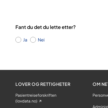
Fant du det du lette etter?
Ja
Nei
LOVER OG RETTIGHETER
OM NE
Pasientreiseforskriften
Personv
(lovdata.no)
Adminis