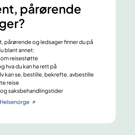
ent, pårørende
ager?
ent, pårørende og ledsager finner du på
u blant annet:
d om reisestøtte
g hva du kan ha rett på
lv kan se, bestille, bekrefte, avbestille
te reise
r og saksbehandlingstider
l Helsenorge