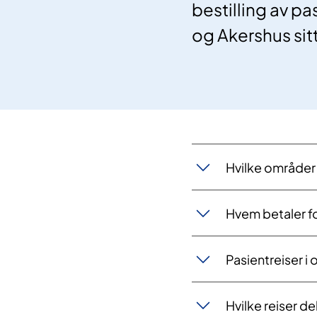
bestilling av pa
og Akershus si
Hvilke områder 
Hvem betaler fo
Pasientreiser i
Hvilke reiser d