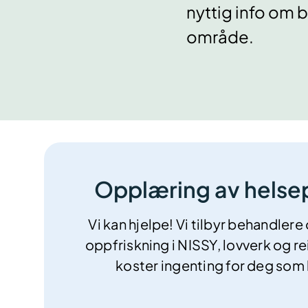
nyttig info om b
område.
Opplæring av helse
Vi kan hjelpe! Vi tilbyr behandlere
oppfriskning i
NISSY, lovverk og re
koster ingenting for deg som