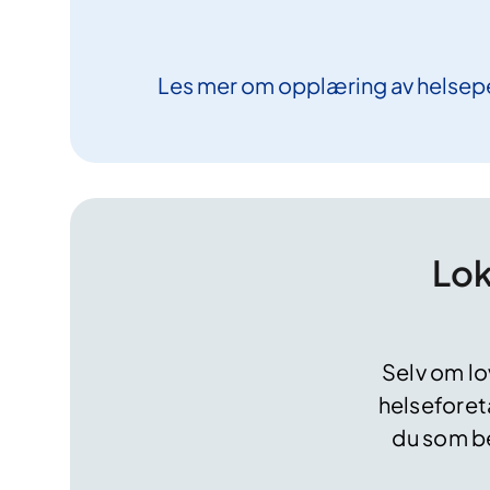
Les mer om opplæring av helsep
Lok
Selv om lo
helseforet
du som be