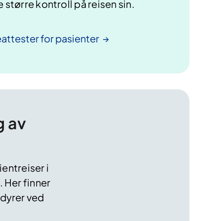
 større kontroll på reisen sin.
attester for
pasienter
g av
entreiser i
 Her finner
edyrer ved