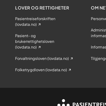
LOVER OG RETTIGHETER
OM NE
Pasientreiseforskriften
Personv
(lovdata.no)
Adminis
Pasient- og
informa
brukerrettighetsloven
(lovdata.no)
Informa
Forvaltningsloven (lovdata.no)
Tilgjeng
Folketrygdloven (lovdata.no)