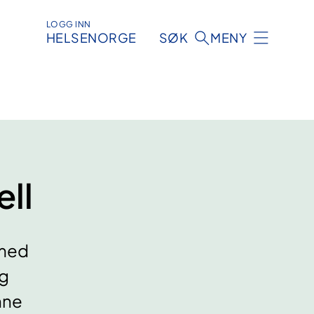
LOGG INN
HELSENORGE
SØK
MENY
ll​
 med
og
nne