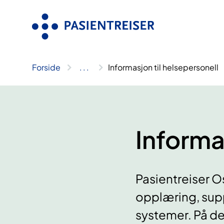
Hopp
til
innhold
Forside
..
.
Informasjon til helsepersonell​
Informas
Pasientreiser O
opplæring, supp
systemer. På de