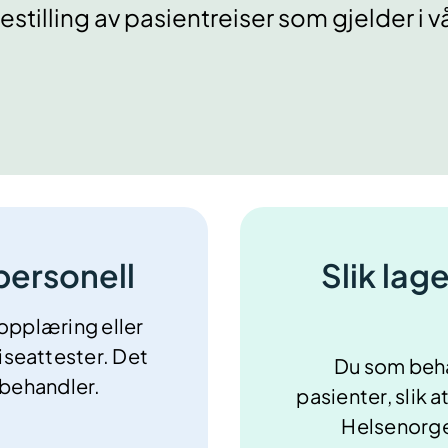
estilling av pasientreiser som gjelder i v
personell
Slik lage
 opplæring eller
iseattester
. Det
Du som behan
 behandler.
pasienter, slik a
Helsenorge