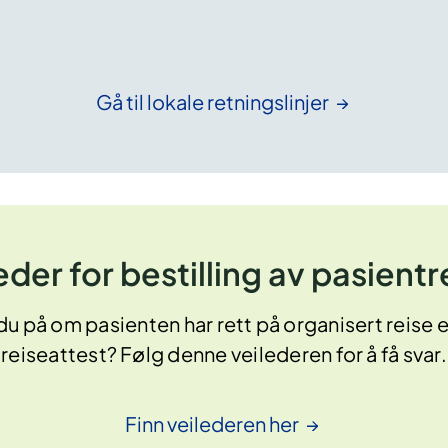
Gå til lokale
retningslinjer
eder for bestilling av pasientr
du på om pasienten har rett på organisert reise e
reiseattest? Følg denne veilederen for å få svar.
Finn veilederen
her