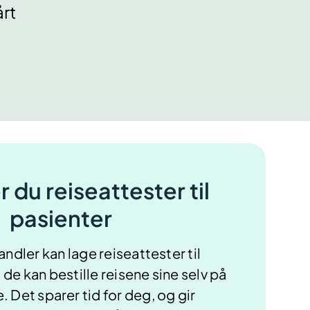
årt
r du reiseattester til
pasienter
dler kan lage reiseattester til
t
de kan bestille reisene sine selv på
. Det sparer
tid for deg, og gir