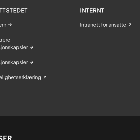
TTSTEDET
INTERNT
ern
Intranett for ansatte
trere
sjonskapsler
sjonskapsler
elighetserklæring