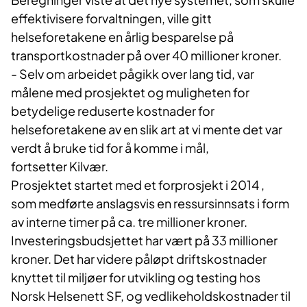
effektivisere forvaltningen, ville gitt
helseforetakene en årlig besparelse på
transportkostnader på over 40 millioner kroner.
- Selv om arbeidet pågikk over lang tid, var
målene med prosjektet og muligheten for
betydelige reduserte kostnader for
helseforetakene av en slik art at vi mente det var
verdt å bruke tid for å komme i mål,
fortsetter Kilvær.
Prosjektet startet med et forprosjekt i 2014 ,
som medførte anslagsvis en ressursinnsats i form
av interne timer på ca. tre millioner kroner.​
Investeringsbudsjettet har vært på 33 millioner
kroner. Det har videre påløpt driftskostnader
knyttet til miljøer for utvikling og testing hos
Norsk Helsenett SF, og vedlikeholdskostnader til