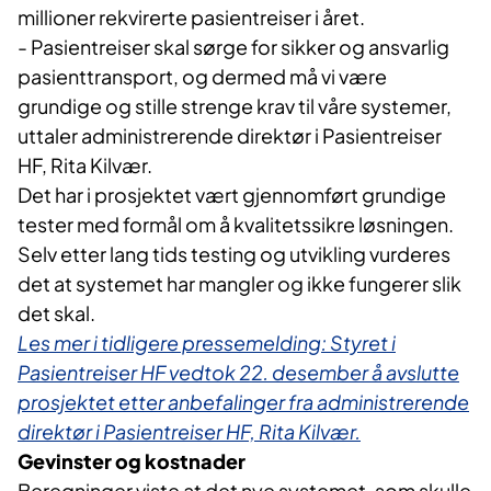
millioner rekvirerte pasientreiser i året.
- Pasientreiser skal sørge for sikker og ansvarlig
pasienttransport, og dermed må vi være
grundige og stille strenge krav til våre systemer,
uttaler administrerende direktør i Pasientreiser
HF, Rita Kilvær.
Det har i prosjektet vært gjennomført grundige
tester med formål om å kvalitetssikre løsningen.
Selv etter lang tids testing og utvikling vurderes
det at systemet har mangler og ikke fungerer slik
det skal.
Les mer i tidligere pressemelding: Styret i
Pasientreiser HF vedtok 22. desember å avslutte
prosjektet etter anbefalinger fra administrerende
direktør i Pasientreiser HF, Rita Kilvær.
Gevinster og kostnader
Beregninger viste at det nye systemet, som skulle