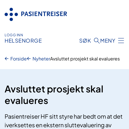
Hopp
til
innhold
LOGG INN
HELSENORGE
SØK
MENY
Forside
Nyheter
Avsluttet prosjekt skal evalueres
Avsluttet prosjekt skal
evalueres
Pasientreiser HF sitt styre har bedt om at det
iverksettes en ekstern sluttevaluering av