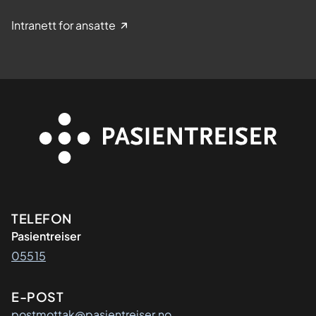
Intranett for ansatte
Kontaktinformasjon
TELEFON
Pasientreiser
05515
E-POST
postmottak@pasientreiser.no