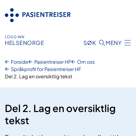
Hopp
til
innhold
LOGG INN
HELSENORGE
SØK
MENY
Forside
Pasientreiser HF
Om oss
Språkprofil for Pasientreiser HF
Del 2. Lag en oversiktlig tekst
Del 2. Lag en oversiktlig
tekst