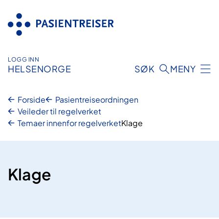
Hopp
til
innhold
LOGG INN
HELSENORGE
SØK
MENY
Forside
Pasientreiseordningen
Veileder til regelverket
Temaer innenfor regelverket
Klage
Klage