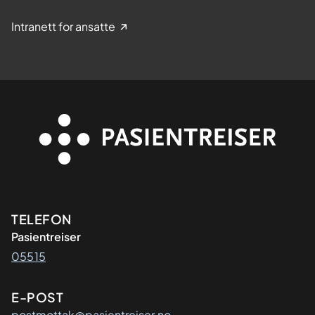
Intranett for ansatte
Kontaktinformasjon
TELEFON
Pasientreiser
05515
E-POST
postmottak@pasientreiser.no