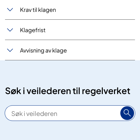
Krav til klagen
Klagefrist
Avvisning av klage
Søk i veilederen til regelverket
S
ø
k