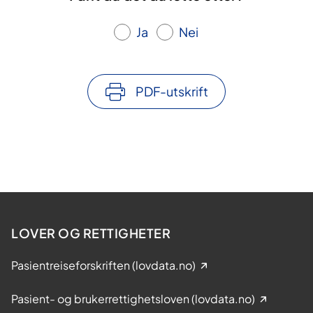
e
Ja
Nei
PDF-utskrift
LOVER OG RETTIGHETER
Pasientreiseforskriften (lovdata.no)
Pasient- og brukerrettighetsloven (lovdata.no)