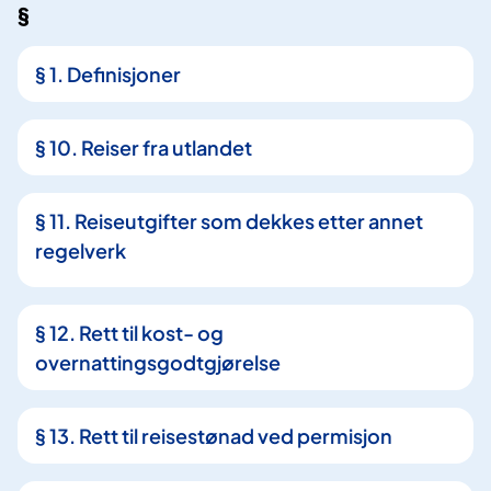
§
5
5
§ 1. Definisjoner
t
r
e
§ 10. Reiser fra utlandet
f
f
§ 11. Reiseutgifter som dekkes etter annet
regelverk
§ 12. Rett til kost- og
overnattingsgodtgjørelse
§ 13. Rett til reisestønad ved permisjon