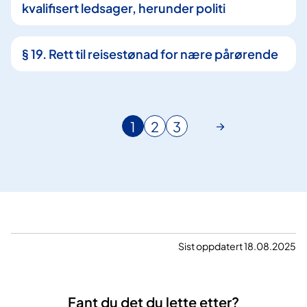
kvalifisert ledsager, herunder politi
§ 19. Rett til reisestønad for nære pårørende
1
2
3
N
G
G
å
å
å
v
t
t
æ
i
i
r
l
l
e
s
s
n
i
i
d
d
d
Sist oppdatert 18.08.2025
e
e
e
s
i
Fant du det du lette etter?
d