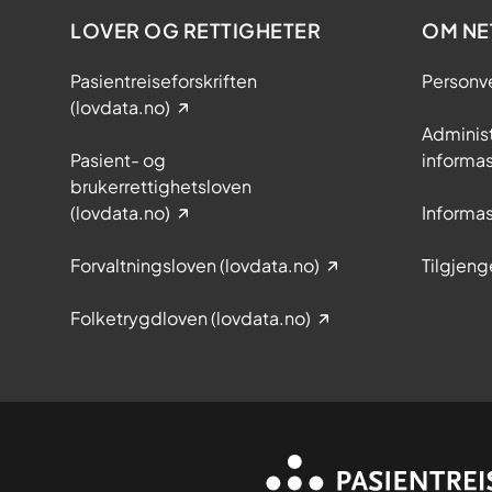
LOVER OG RETTIGHETER
OM NE
Pasientreiseforskriften
Personv
(lovdata.no)
Adminis
Pasient- og
informa
brukerrettighetsloven
(lovdata.no)
Informa
Forvaltningsloven (lovdata.no)
Tilgjeng
Folketrygdloven (lovdata.no)