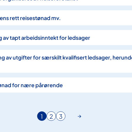
rens rett reisestønad mv.
ng av tapt arbeidsinntekt for ledsager
ing av utgifter for særskilt kvalifisert ledsager, herund
estønad for nære pårørende
1
2
3
N
G
G
å
å
å