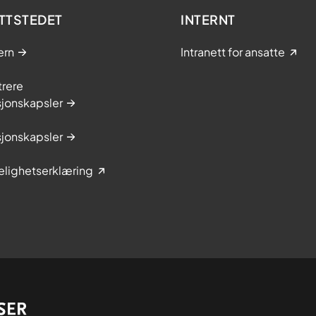
TTSTEDET
INTERNT
ern
Intranett for ansatte
trere
sjonskapsler
sjonskapsler
elighetserklæring