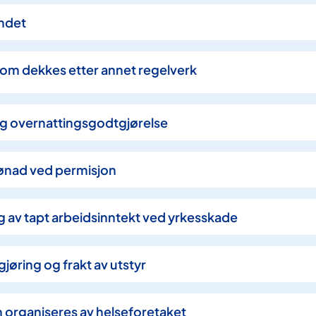
andet
 som dekkes etter annet regelverk
- og overnattingsgodtgjørelse
estønad ved permisjon
ing av tapt arbeidsinntekt ved yrkesskade
ngjøring og frakt av utstyr
m organiseres av helseforetaket