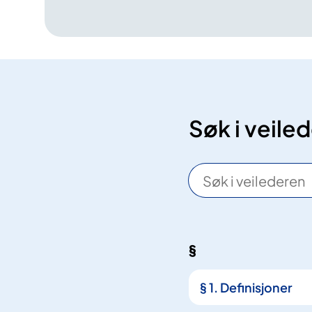
Søk i veiled
S
ø
k
§
5
5
§ 1. Definisjoner
t
r