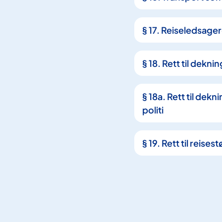
§ 17. Reiseledsage
§ 18. Rett til dekni
§ 18a. Rett til dekn
politi
§ 19. Rett til reis