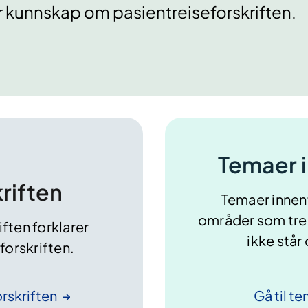
 kunnskap om pasientreiseforskriften.
Temaer i
riften
Temaer innen
områder som tren
iften forklarer
ikke står
forskriften.
rskriften
Gå til t