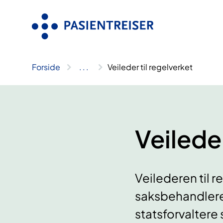
Hopp
til
innhold
Forside
..
.
Veileder til regelverket
Veileder
Veilederen til r
saksbehandlere
statsforvalter