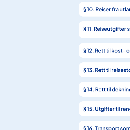
e
§ 10. Reiser fra utl
f
f
§ 11. Reiseutgifter
§ 12. Rett til kost
§ 13. Rett til reis
§ 14. Rett til dekn
§ 15. Utgifter til re
§ 16. Transport so