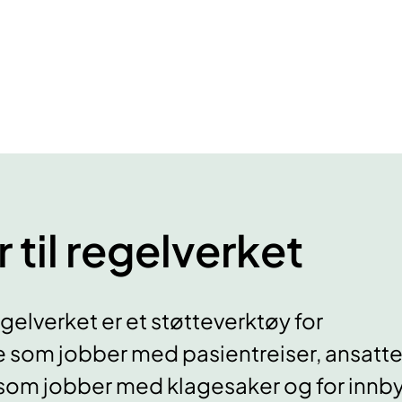
 til regelverket
egelverket er et støtteverktøy for
 som jobber med pasientreiser, ansatte
e som jobber med klagesaker og for inn