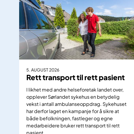
5. AUGUST 2026
Rett transport til rett pasient
I likhet med andre helseforetak landet over,
opplever Sørlandet sykehus en betydelig
vekst i antall ambulanseoppdrag. Sykehuset
har derfor laget en kampanje for å sikre at
både befolkningen, fastleger og egne
medarbeidere bruker rett transport til rett
pasient.