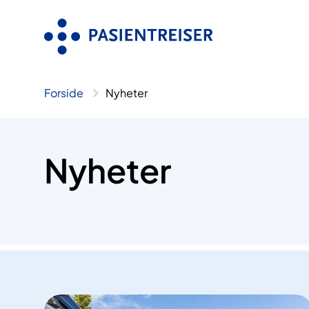
Hopp
til
innhold
Forside
Nyheter
Nyheter