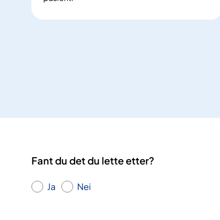
R
e
t
t
t
r
a
n
s
p
o
r
t
Fant du det du lette etter?
t
i
l
Ja
Nei
r
e