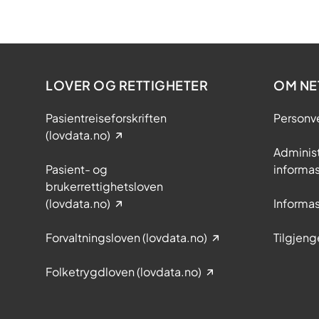
t
t
p
a
s
LOVER OG RETTIGHETER
OM NE
i
e
Pasientreiseforskriften
Personv
n
(lovdata.no)
t
Adminis
Pasient- og
informa
brukerrettighetsloven
(lovdata.no)
Informa
Forvaltningsloven (lovdata.no)
Tilgjeng
Folketrygdloven (lovdata.no)