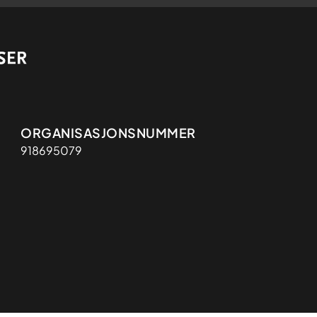
t
Organisasjon
ORGANISASJONSNUMMER
918695079