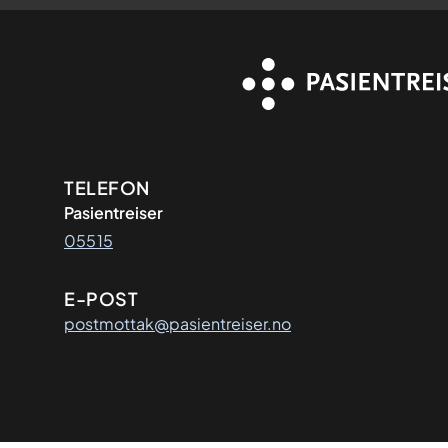
Kontaktinformasjon
TELEFON
Pasientreiser
05515
E-POST
postmottak@pasientreiser.no