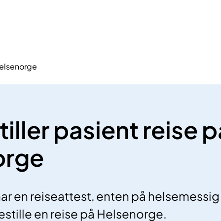
 Helsenorge
tiller pasient reise p
orge
r en reiseattest, enten på helsemessig el
estille en reise på Helsenorge.