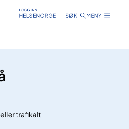
LOGG INN
HELSENORGE
SØK
MENY
å
ler trafikalt