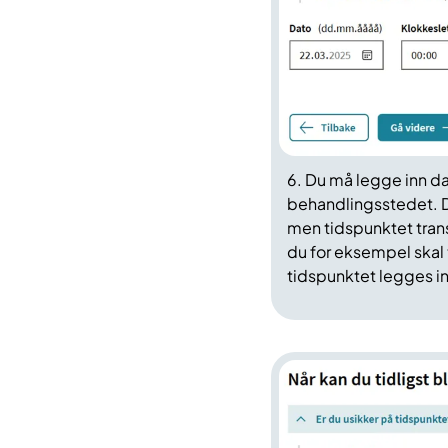
6. Du må legge inn d
behandlingsstedet. Du
men tidspunktet tra
du for eksempel skal 
tidspunktet legges in