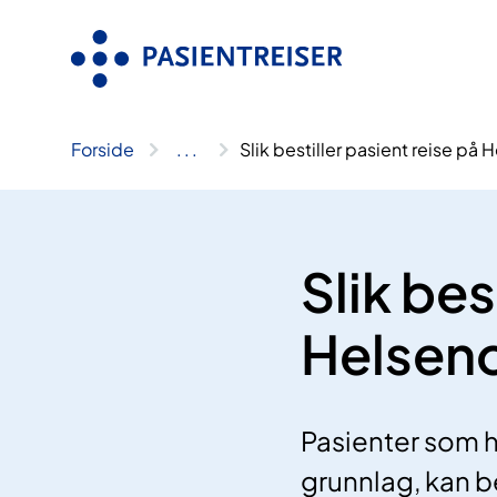
Hopp
til
innhold
Forside
..
.
Slik bestiller pasient reise på
Slik bes
Helsen
Pasienter som ha
grunnlag, kan b