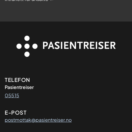
Kontaktinformasjon
TELEFON
Pasientreiser
05515
E-POST
postmottak@pasientreiser.no