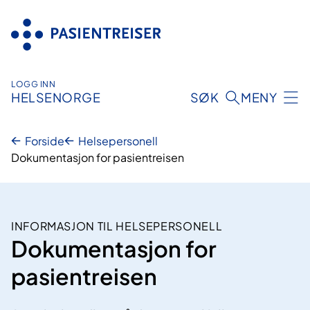
Hopp
til
innhold
LOGG INN
HELSENORGE
SØK
MENY
Forside
Helsepersonell
Dokumentasjon for pasientreisen
INFORMASJON TIL HELSEPERSONELL
Dokumentasjon for
pasientreisen