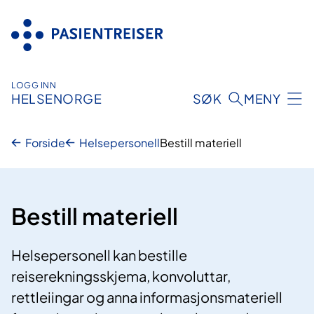
Hopp
til
innhold
LOGG INN
HELSENORGE
SØK
MENY
Forside
Helsepersonell
Bestill materiell
Bestill materiell
Helsepersonell kan bestille
reiserekningsskjema, konvoluttar,
rettleiingar og anna informasjonsmateriell